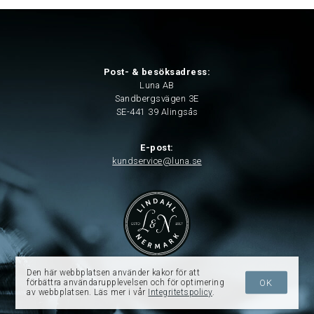
Post- & besöksadress:
Luna AB
Sandbergsvägen 3E
SE-441 39 Alingsås
E-post:
kundservice@luna.se
Den här webbplatsen använder kakor för att
förbättra användarupplevelsen och för optimering
OK
av webbplatsen. Läs mer i vår
Integritetspolicy
.