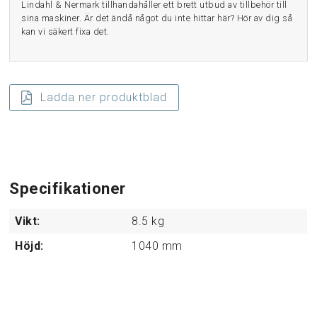
Lindahl & Nermark tillhandahåller ett brett utbud av tillbehör till
sina maskiner. Är det ändå något du inte hittar här? Hör av dig så
kan vi säkert fixa det.
Ladda ner produktblad
Specifikationer
Vikt:
8.5
kg
Höjd:
1040
mm