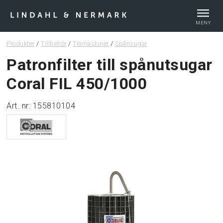
MENY
Produkter
/
Tillbehör
/
Trämaskiner
/
Spånsugar
Webshop
Patronfilter till spånutsugar
Coral FIL 450/1000
Tips & guider
Art. nr: 155810104