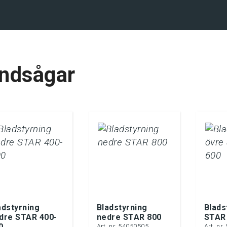
ehåll
ndsågar
adstyrning
Bladstyrning
Blads
dre STAR 400-
nedre STAR 800
STAR
0
Art. nr. 54050505
Art. nr