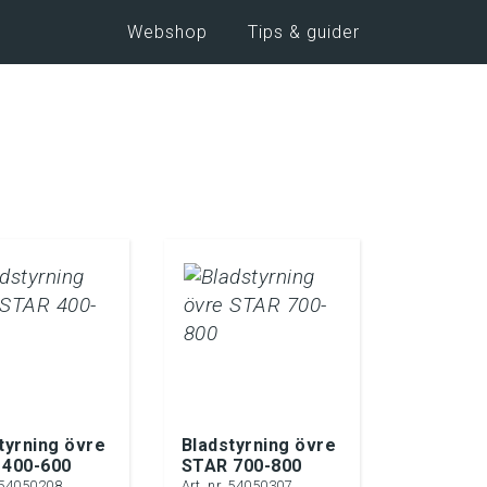
Webshop
Tips & guider
tyrning övre
Bladstyrning övre
 400-600
STAR 700-800
. 54050208
Art. nr. 54050307