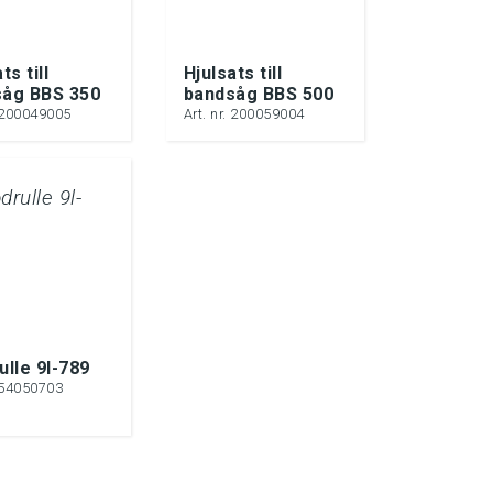
ts till
Hjulsats till
såg BBS 350
bandsåg BBS 500
. 200049005
Art. nr. 200059004
ulle 9l-789
. 54050703