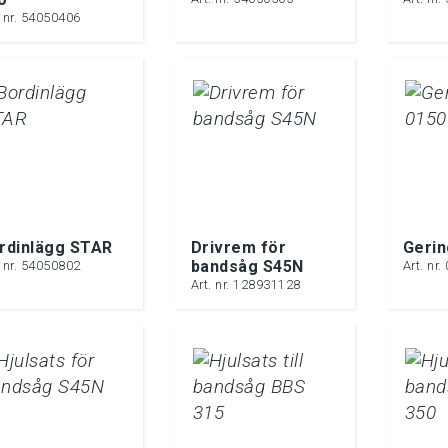
. nr. 54050406
rdinlägg STAR
Drivrem för
Gerin
bandsåg S45N
. nr. 54050802
Art. nr
Art. nr. 128931128