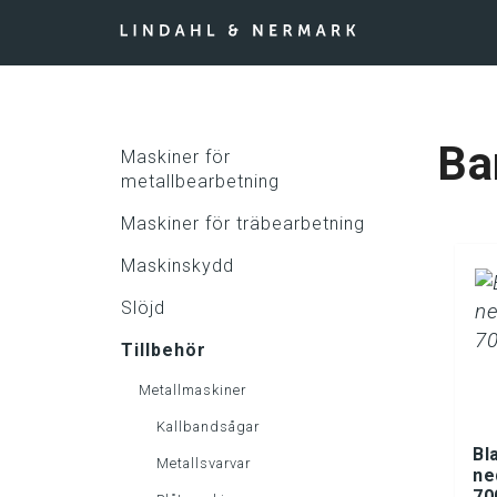
Hoppa till inn
Ba
Maskiner för
metallbearbetning
Maskiner för träbearbetning
Maskinskydd
Slöjd
Tillbehör
Metallmaskiner
Kallbandsågar
Bl
Metallsvarvar
ne
70