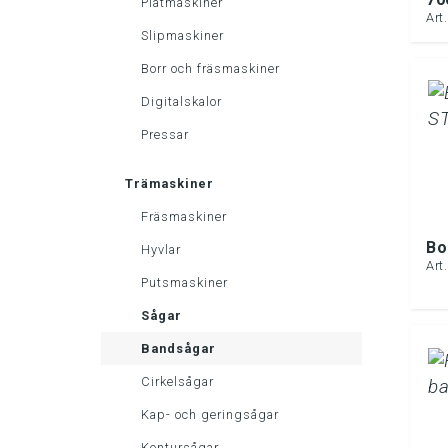
Plåtmaskiner
Art
Slipmaskiner
Borr och fräsmaskiner
Digitalskalor
Pressar
Trämaskiner
Fräsmaskiner
Bo
Hyvlar
Art
Putsmaskiner
Sågar
Bandsågar
Cirkelsågar
Kap- och geringsågar
Kontursågar