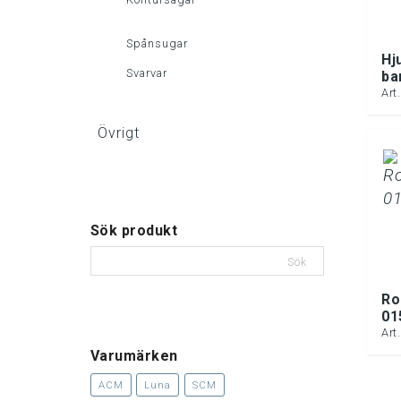
Spånsugar
Hj
Svarvar
ba
Art
Övrigt
Sök produkt
Sök
Ro
01
Art
Varumärken
ACM
Luna
SCM