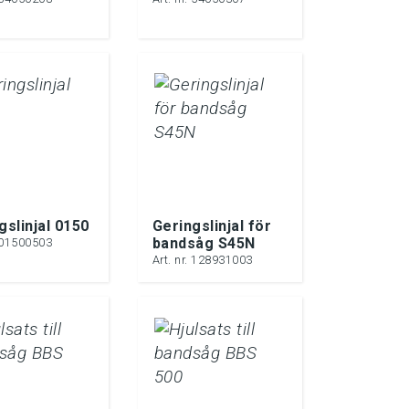
gslinjal 0150
Geringslinjal för
bandsåg S45N
. 01500503
Art. nr. 128931003