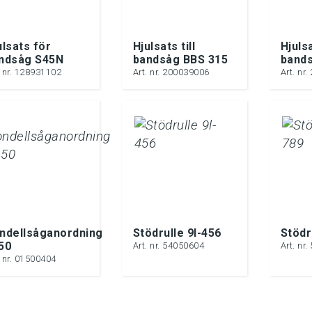
ulsats för
Hjulsats till
Hjulsa
ndsåg S45N
bandsåg BBS 315
band
. nr. 128931102
Art. nr. 200039006
Art. nr
ndellsåganordning
Stödrulle 9l-456
Stödr
50
Art. nr. 54050604
Art. nr
. nr. 01500404