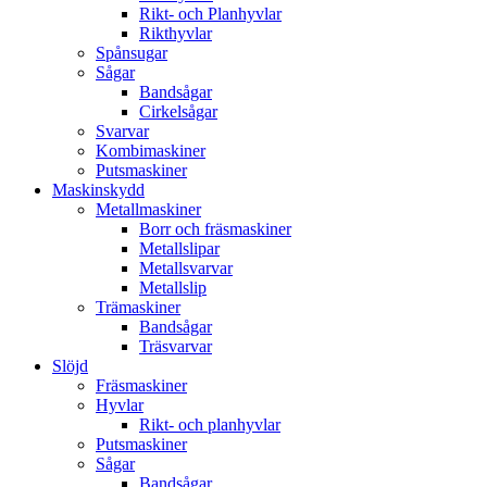
Rikt- och Planhyvlar
Rikthyvlar
Spånsugar
Sågar
Bandsågar
Cirkelsågar
Svarvar
Kombimaskiner
Putsmaskiner
Maskinskydd
Metallmaskiner
Borr och fräsmaskiner
Metallslipar
Metallsvarvar
Metallslip
Trämaskiner
Bandsågar
Träsvarvar
Slöjd
Fräsmaskiner
Hyvlar
Rikt- och planhyvlar
Putsmaskiner
Sågar
Bandsågar