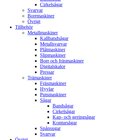
Cirkelsågar
Svarvar
Borrmaskiner
Övrigt
Tillbehör
Metallmaskiner
Kallbandsågar
Metallsvarvar
Plåtmaskiner
Slipmaskiner
Borr och fräsmaskiner
Digitalskalor
Pressar
Trämaskiner
Fräsmaskiner
Hyvlar
Putsmaskiner
Sågar
Bandsågar
Cirkelsågar
Kap- och geringsågar
Kontursågar
Spånsugar
Svarvar
Övrigt