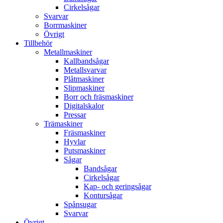
Cirkelsågar
Svarvar
Borrmaskiner
Övrigt
Tillbehör
Metallmaskiner
Kallbandsågar
Metallsvarvar
Plåtmaskiner
Slipmaskiner
Borr och fräsmaskiner
Digitalskalor
Pressar
Trämaskiner
Fräsmaskiner
Hyvlar
Putsmaskiner
Sågar
Bandsågar
Cirkelsågar
Kap- och geringsågar
Kontursågar
Spånsugar
Svarvar
Övrigt