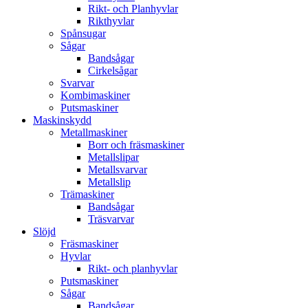
Rikt- och Planhyvlar
Rikthyvlar
Spånsugar
Sågar
Bandsågar
Cirkelsågar
Svarvar
Kombimaskiner
Putsmaskiner
Maskinskydd
Metallmaskiner
Borr och fräsmaskiner
Metallslipar
Metallsvarvar
Metallslip
Trämaskiner
Bandsågar
Träsvarvar
Slöjd
Fräsmaskiner
Hyvlar
Rikt- och planhyvlar
Putsmaskiner
Sågar
Bandsågar