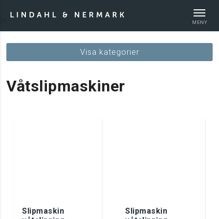
MENY
Visa kategorier
Webshop
Våtslipmaskiner
Tips & guider
Slipmaskin
Slipmaskin