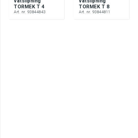
våtslipning
våtslipning
TORMEK T 4
TORMEK T 8
Art. nr. 93844843
Art. nr. 93844811