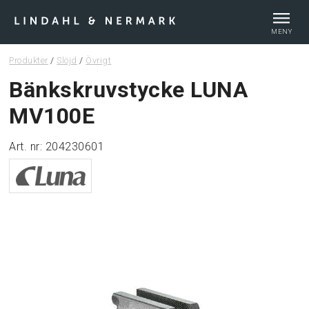
MENY
Produkter
/
Slöjd
/
Övrigt
Webshop
Bänkskruvstycke LUNA
MV100E
Tips & guider
Art. nr: 204230601