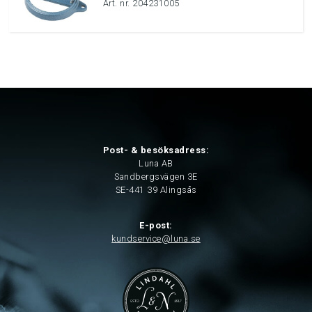
Art. nr. 204231005
Post- & besöksadress:
Luna AB
Sandbergsvägen 3E
SE-441 39 Alingsås
E-post:
kundservice@luna.se