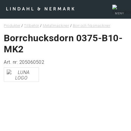
MENY
Produkter
/
Tillbehör
/
Metallmaskiner
/
Borr och fräsmaskiner
Webshop
Borrchucksdorn 0375-B10-
MK2
Tips & guider
Art. nr: 205060502