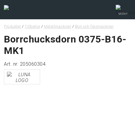
MENY
Produkter
/
Tillbehör
/
Metallmaskiner
/
Borr och fräsmaskiner
Webshop
Borrchucksdorn 0375-B16-
MK1
Tips & guider
Art. nr: 205060304