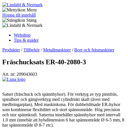
Meny
Hoppa till innehåll
Stäng
Webshop
Tips & guider
Produkter
/
Tillbehör
/
Metallmaskiner
/
Borr och fräsmaskiner
Fräschucksats ER-40-2080-3
Art. nr: 209043603
Satser (fräschuck och spännhylsor). För verktyg av typ pinnfräs,
spiralborr och gängverktyg med cylindriskt skaft (även med
medbringarplan). Med maskinkona. För dubbelslitsade ER-hylsor
som kombinerar flexibilitet och stort spännområde. Hög precision
och stor spännkraft. Satserna innehåller spännhylsor med intervall
1.0 mm (innebär att hylsdimension 6 har spännområde Ø 6-5 mm, 8
har spännområde Ø 8-7 etc).