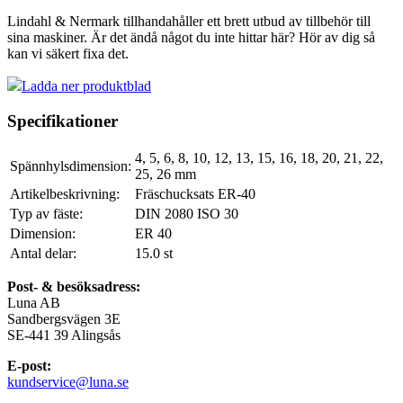
Lindahl & Nermark tillhandahåller ett brett utbud av tillbehör till
sina maskiner. Är det ändå något du inte hittar här? Hör av dig så
kan vi säkert fixa det.
Ladda ner produktblad
Specifikationer
4, 5, 6, 8, 10, 12, 13, 15, 16, 18, 20, 21, 22,
Spännhylsdimension:
25, 26
mm
Artikelbeskrivning:
Fräschucksats ER-40
Typ av fäste:
DIN 2080 ISO 30
Dimension:
ER 40
Antal delar:
15.0
st
Post- & besöksadress:
Luna AB
Sandbergsvägen 3E
SE-441 39 Alingsås
E-post:
kundservice@luna.se