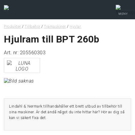
MENY
Produkter
/
Tillbehör
/
Trämaskiner
/
Hyvlar
Webshop
Hjulram till BPT 260b
Art. nr: 205560303
Tips & guider
Lindahl & Nermark tillhandahåller ett brett utbud av tillbehör till
sina maskiner. Är det ändå något du inte hittar här? Hör av dig så
kan vi säkert fixa det.