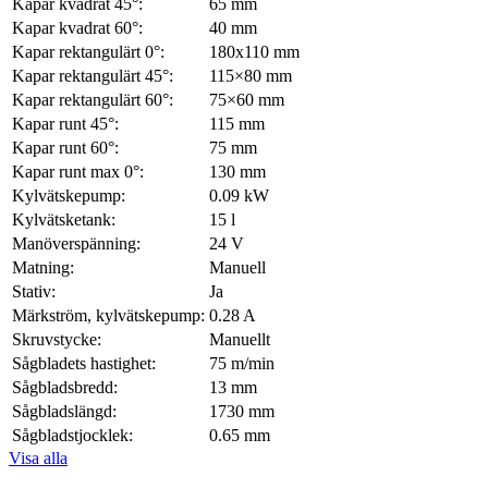
Kapar kvadrat 45°:
65
mm
Kapar kvadrat 60°:
40
mm
Kapar rektangulärt 0°:
180x110
mm
Kapar rektangulärt 45°:
115×80
mm
Kapar rektangulärt 60°:
75×60
mm
Kapar runt 45°:
115
mm
Kapar runt 60°:
75
mm
Kapar runt max 0°:
130
mm
Kylvätskepump:
0.09
kW
Kylvätsketank:
15
l
Manöverspänning:
24
V
Matning:
Manuell
Stativ:
Ja
Märkström, kylvätskepump:
0.28
A
Skruvstycke:
Manuellt
Sågbladets hastighet:
75
m/min
Sågbladsbredd:
13
mm
Sågbladslängd:
1730
mm
Sågbladstjocklek:
0.65
mm
Visa alla