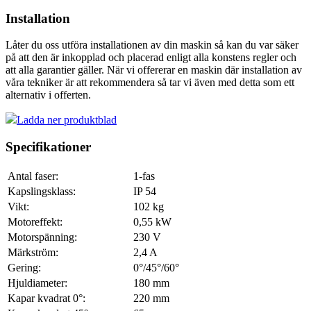
Installation
Låter du oss utföra installationen av din maskin så kan du var säker
på att den är inkopplad och placerad enligt alla konstens regler och
att alla garantier gäller. När vi offererar en maskin där installation av
våra tekniker är att rekommendera så tar vi även med detta som ett
alternativ i offerten.
Ladda ner produktblad
Specifikationer
Antal faser:
1-fas
Kapslingsklass:
IP 54
Vikt:
102
kg
Motoreffekt:
0,55
kW
Motorspänning:
230
V
Märkström:
2,4
A
Gering:
0°/45°/60°
Hjuldiameter:
180
mm
Kapar kvadrat 0°:
220
mm