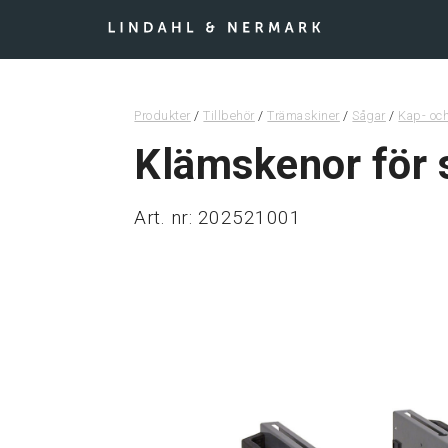
Hoppa till inn
Produkter
/
Tillbehör
/
Trämaskiner
/
Sågar
/
Kap- oc
Klämskenor för
Art. nr: 202521001