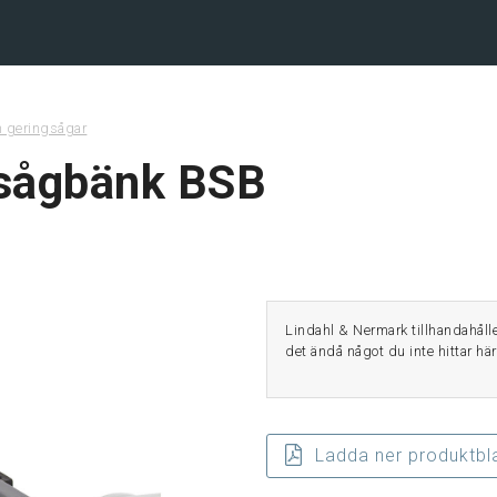
ehåll
h geringsågar
 sågbänk BSB
Lindahl & Nermark tillhandahåller
det ändå något du inte hittar här
Ladda ner produktbl