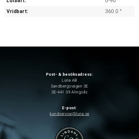
Lutbart:
0-90
°
Vridbart:
360.0
°
Post- & besöksadress:
Luna AB
Sandbergsvägen 3E
SE-441 39 Alingsås
E-post:
kundservice@luna.se