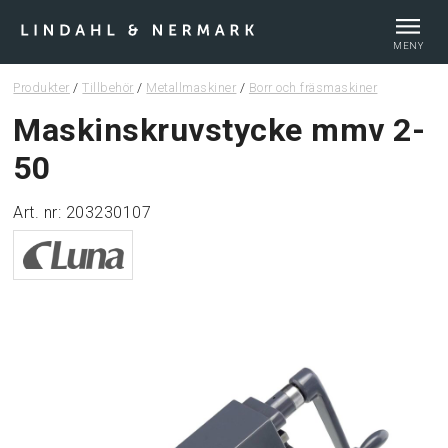
MENY
Produkter
/
Tillbehör
/
Metallmaskiner
/
Borr och fräsmaskiner
Webshop
Maskinskruvstycke mmv 2-
50
Tips & guider
Art. nr: 203230107