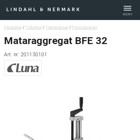
MENY
Produkter
/
Tillbehör
/
Trämaskiner
/
Fräsmaskiner
Webshop
Mataraggregat BFE 32
Art. nr: 201130101
Tips & guider