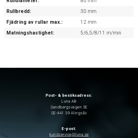
Rulldiameter:
80
mm
Rullbredd:
30
mm
Fjädring av rullar max.:
12
mm
Matningshastighet:
5/6,5/8/11
m/min
Post- & besöksadress:
Luna AB
Sandbergsvägen 3E
SE-441 39 Alingsås
E-post:
kundservice@luna.se