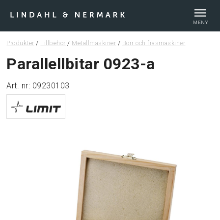
MENY
Produkter
/
Tillbehör
/
Metallmaskiner
/
Borr och fräsmaskiner
Webshop
Parallellbitar 0923-a
Art. nr: 09230103
Tips & guider