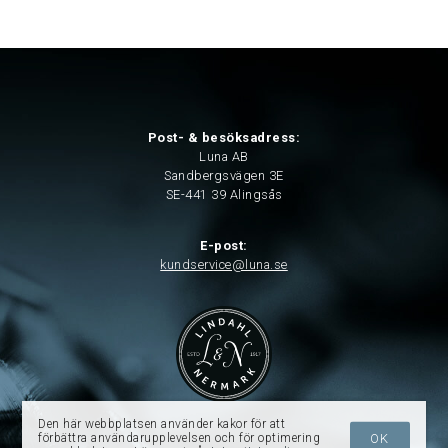
Post- & besöksadress:
Luna AB
Sandbergsvägen 3E
SE-441 39 Alingsås
E-post:
kundservice@luna.se
Den här webbplatsen använder kakor för att
förbättra användarupplevelsen och för optimering
OK