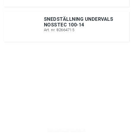
SNEDSTÄLLNING UNDERVALS
NOSSTEC 100-14
Art. nr. 82664715
Post- & besöksadress:
Luna AB
Sandbergsvägen 3E
SE-441 39 Alingsås
E-post:
kundservice@luna.se