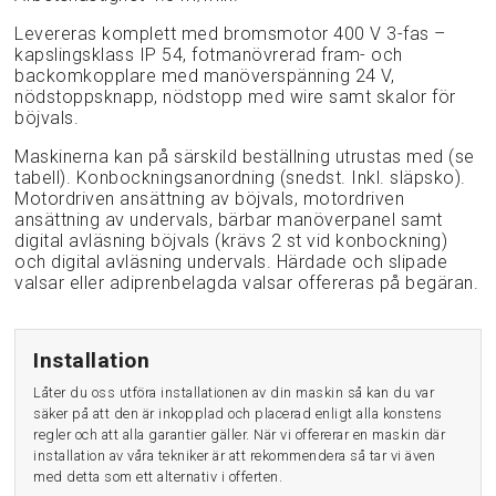
Levereras komplett med bromsmotor 400 V 3-fas –
kapslingsklass IP 54, fotmanövrerad fram- och
backomkopplare med manöverspänning 24 V,
nödstoppsknapp, nödstopp med wire samt skalor för
böjvals.
Maskinerna kan på särskild beställning utrustas med (se
tabell). Konbockningsanordning (snedst. Inkl. släpsko).
Motordriven ansättning av böjvals, motordriven
ansättning av undervals, bärbar manöverpanel samt
digital avläsning böjvals (krävs 2 st vid konbockning)
och digital avläsning undervals. Härdade och slipade
valsar eller adiprenbelagda valsar offereras på begäran.
Installation
Låter du oss utföra installationen av din maskin så kan du var
säker på att den är inkopplad och placerad enligt alla konstens
regler och att alla garantier gäller. När vi offererar en maskin där
installation av våra tekniker är att rekommendera så tar vi även
med detta som ett alternativ i offerten.