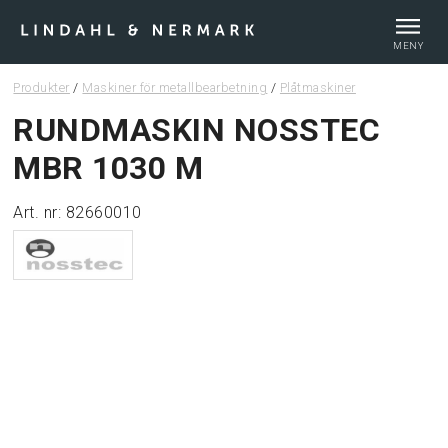
MENY
Produkter
/
Maskiner för metallbearbetning
/
Plåtmaskiner
Webshop
RUNDMASKIN NOSSTEC
MBR 1030 M
Tips & guider
Art. nr: 82660010