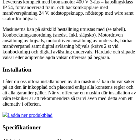
Levereras komplett med bromsmotor 400 V 3-fas – kapslingsklass
IP 54, fotmanövrerad fram- och backomkopplare med
manöverspänning 24 V, nödstoppsknapp, nödstopp med wire samt
skalor för böjvals.
Maskinerna kan på särskild beställning utrustas med (se tabell).
Konbockningsanordning (snedst. Inkl. släpsko). Motordriven
ansättning av böjvals, motordriven ansättning av undervals, bärbar
manöverpanel samt digital avläsning böjvals (krävs 2 st vid
konbockning) och digital avläsning undervals. Härdade och slipade
valsar eller adiprenbelagda valsar offereras på begäran.
Installation
Låter du oss utföra installationen av din maskin så kan du var säker
på att den är inkopplad och placerad enligt alla konstens regler och
att alla garantier gäller. När vi offererar en maskin där installation av
våra tekniker är att rekommendera så tar vi även med detta som ett
alternativ i offerten.
Ladda ner produktblad
Specifikationer