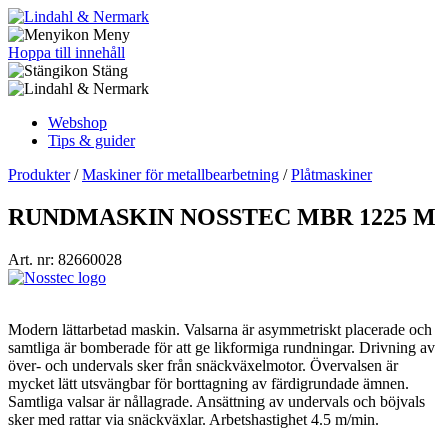
Meny
Hoppa till innehåll
Stäng
Webshop
Tips & guider
Produkter
/
Maskiner för metallbearbetning
/
Plåtmaskiner
RUNDMASKIN NOSSTEC MBR 1225 M
Art. nr: 82660028
Modern lättarbetad maskin. Valsarna är asymmetriskt placerade och
samtliga är bomberade för att ge likformiga rundningar. Drivning av
över- och undervals sker från snäckväxelmotor. Övervalsen är
mycket lätt utsvängbar för borttagning av färdigrundade ämnen.
Samtliga valsar är nållagrade. Ansättning av undervals och böjvals
sker med rattar via snäckväxlar. Arbetshastighet 4.5 m/min.