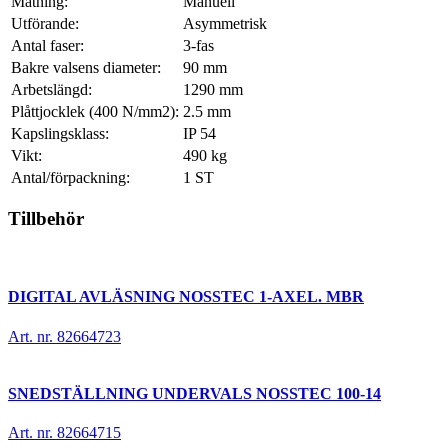
Matning:
Manuell
Utförande:
Asymmetrisk
Antal faser:
3-fas
Bakre valsens diameter:
90
mm
Arbetslängd:
1290
mm
Plåttjocklek (400 N/mm2):
2.5
mm
Kapslingsklass:
IP 54
Vikt:
490
kg
Antal/förpackning:
1
ST
Tillbehör
DIGITAL AVLÄSNING NOSSTEC 1-AXEL. MBR
Art. nr. 82664723
SNEDSTÄLLNING UNDERVALS NOSSTEC 100-14
Art. nr. 82664715