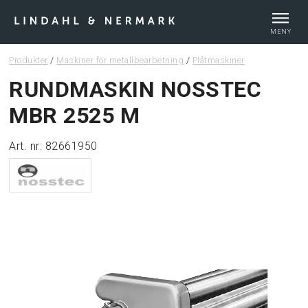
MENY
Produkter
/
Maskiner för metallbearbetning
/
Plåtmaskiner
Webshop
RUNDMASKIN NOSSTEC
MBR 2525 M
Tips & guider
Art. nr: 82661950