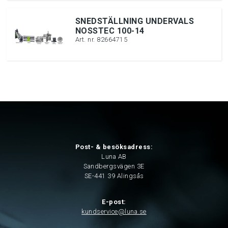
SNEDSTÄLLNING UNDERVALS
NOSSTEC 100-14
Art. nr. 82664715
Post- & besöksadress:
Luna AB
Sandbergsvägen 3E
SE-441 39 Alingsås
E-post:
kundservice@luna.se