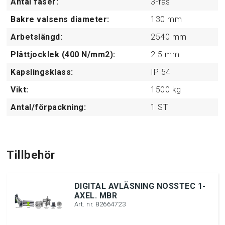
Antal faser:
3-fas
Bakre valsens diameter:
130
mm
Arbetslängd:
2540
mm
Plåttjocklek (400 N/mm2):
2.5
mm
Kapslingsklass:
IP 54
Vikt:
1500
kg
Antal/förpackning:
1
ST
Tillbehör
DIGITAL AVLÄSNING NOSSTEC 1-
AXEL. MBR
Art. nr. 82664723