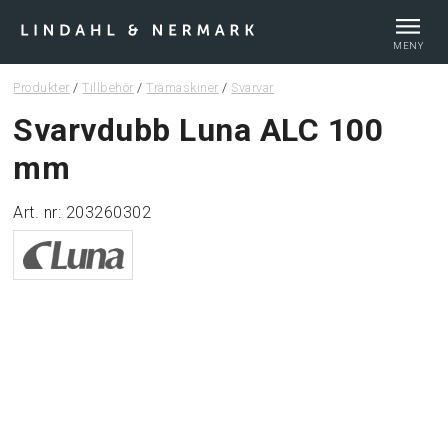
MENY
Produkter
/
Tillbehör
/
Trämaskiner
/
Svarvar
Webshop
Svarvdubb Luna ALC 100
mm
Tips & guider
Art. nr: 203260302