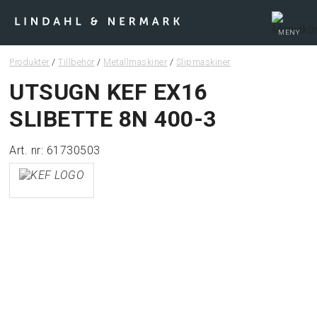
MENY
Produkter
/
Tillbehör
/
Metallmaskiner
/
Slipmaskiner
Webshop
UTSUGN KEF EX16
SLIBETTE 8N 400-3
Tips & guider
Art. nr: 61730503