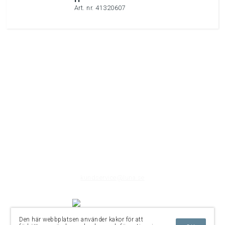
Art. nr. 41320607
Post- & besöksadress:
Luna AB
Sandbergsvägen 3E
SE-441 39 Alingsås
E-post:
kundservice@luna.se
Den här webbplatsen använder kakor för att