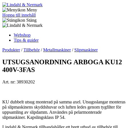
Meny
Hoppa till innehåll
Stäng
Webshop
Tips & guider
Produkter
/
Tillbehör
/
Metallmaskiner
/
Slipmaskiner
UTSUGSANORDNING ARBOGA KU12
400V-3FAS
Art. nr: 38930202
KU dubbelt utsug monterad på samma axel. Utsugsslangar monteras
på slipmaskinens skyddshuvar och luften ledes genom tygfilter för
uppsamling av slipdamm. Användes på pelarmonterade
slipmaskiner. Kapslingsklass IP 54.
Lindahl & Nermark tillhandahåller ett brett utbud av tillbehör till