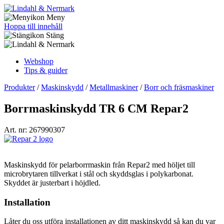
Meny
Hoppa till innehåll
Stäng
Webshop
Tips & guider
Produkter
/
Maskinskydd
/
Metallmaskiner
/
Borr och fräsmaskiner
Borrmaskinskydd TR 6 CM Repar2
Art. nr: 267990307
Maskinskydd för pelarborrmaskin från Repar2 med höljet till
microbrytaren tillverkat i stål och skyddsglas i polykarbonat.
Skyddet är justerbart i höjdled.
Installation
Låter du oss utföra installationen av ditt maskinskydd så kan du var