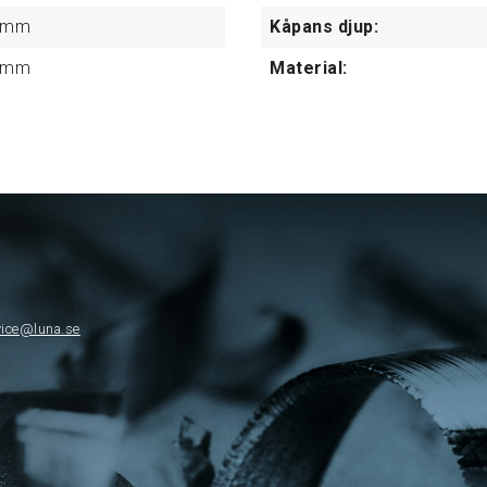
mm
Kåpans djup:
mm
Material:
vice@luna.se