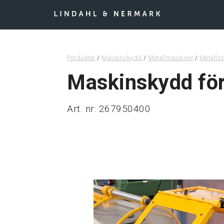
Hoppa till inn
Produkter
/
Maskinskydd
/
Metallmaskiner
/
Metallsv
Maskinskydd för
Art. nr: 267950400