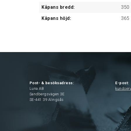
Kåpans bredd:
350
Kåpans höjd:
365
Post- & besöksadress:
E-post:
Luna AB
kundser
Sandbergsvägen 3E
SE-441 39 Alingsås