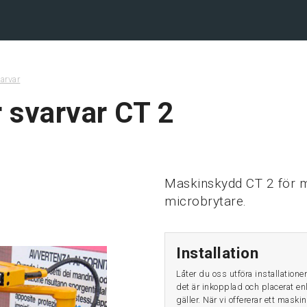
ehåll
arvar
 svarvar CT 2
Maskinskydd CT 2 för m
microbrytare.
Installation
Låter du oss utföra installation
det är inkopplad och placerat enl
gäller. När vi offererar ett maski