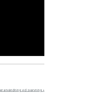
äker användning vid svarvning »