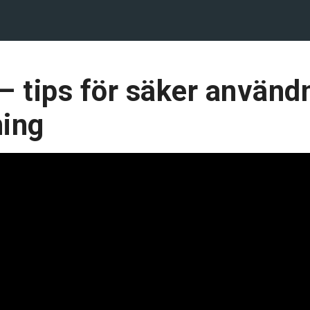
ehåll
– tips för säker använd
ning