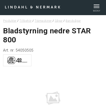
MENY
Produkter
/
Tillbehör
/
Trämaskiner
/
Sågar
/
Bandsågar
Webshop
Bladstyrning nedre STAR
800
Tips & guider
Art. nr: 54050505