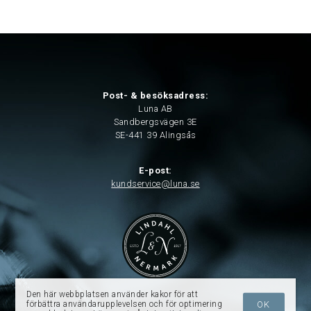
Post- & besöksadress:
Luna AB
Sandbergsvägen 3E
SE-441 39 Alingsås
E-post:
kundservice@luna.se
Den här webbplatsen använder kakor för att
förbättra användarupplevelsen och för optimering
OK