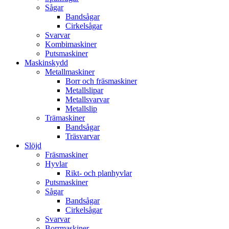
Sågar
Bandsågar
Cirkelsågar
Svarvar
Kombimaskiner
Putsmaskiner
Maskinskydd
Metallmaskiner
Borr och fräsmaskiner
Metallslipar
Metallsvarvar
Metallslip
Trämaskiner
Bandsågar
Träsvarvar
Slöjd
Fräsmaskiner
Hyvlar
Rikt- och planhyvlar
Putsmaskiner
Sågar
Bandsågar
Cirkelsågar
Svarvar
Borrmaskiner