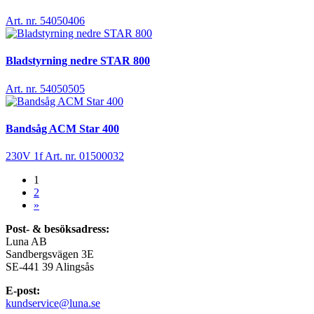
Art. nr. 54050406
Bladstyrning nedre STAR 800
Art. nr. 54050505
Bandsåg ACM Star 400
230V 1f
Art. nr. 01500032
1
2
»
Post- & besöksadress:
Luna AB
Sandbergsvägen 3E
SE-441 39 Alingsås
E-post:
kundservice@luna.se