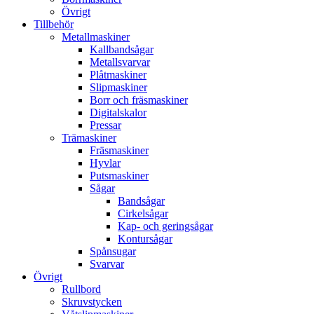
Övrigt
Tillbehör
Metallmaskiner
Kallbandsågar
Metallsvarvar
Plåtmaskiner
Slipmaskiner
Borr och fräsmaskiner
Digitalskalor
Pressar
Trämaskiner
Fräsmaskiner
Hyvlar
Putsmaskiner
Sågar
Bandsågar
Cirkelsågar
Kap- och geringsågar
Kontursågar
Spånsugar
Svarvar
Övrigt
Rullbord
Skruvstycken