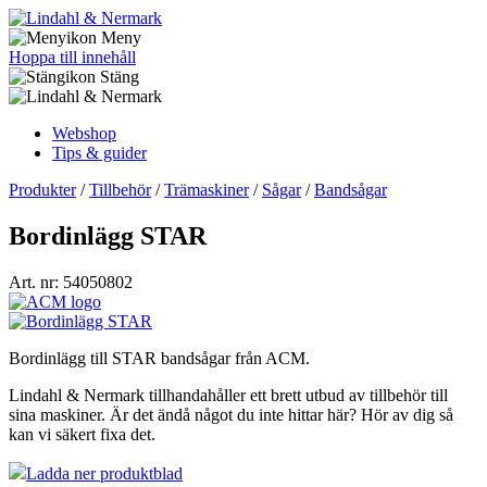
Meny
Hoppa till innehåll
Stäng
Webshop
Tips & guider
Produkter
/
Tillbehör
/
Trämaskiner
/
Sågar
/
Bandsågar
Bordinlägg STAR
Art. nr: 54050802
Bordinlägg till STAR bandsågar från ACM.
Lindahl & Nermark tillhandahåller ett brett utbud av tillbehör till
sina maskiner. Är det ändå något du inte hittar här? Hör av dig så
kan vi säkert fixa det.
Ladda ner produktblad