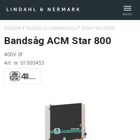
MENY
Produkter
/
Maskiner för träbearbetning
/
Sågar
/
Bandsågar
Webshop
Bandsåg ACM Star 800
400V 3f
Tips & guider
Art. nr: 01500453