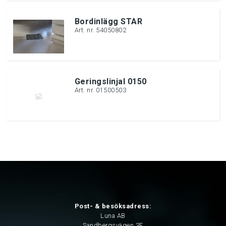
Bordinlägg STAR
Art. nr. 54050802
Geringslinjal 0150
Art. nr. 01500503
Post- & besöksadress:
Luna AB
Sandbergsvägen 3E