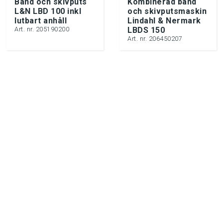
Band och skivputs
Kombinerad band
L&N LBD 100 inkl
och skivputsmaskin
lutbart anhåll
Lindahl & Nermark
Art. nr. 205190200
LBDS 150
Art. nr. 206450207
Post- & besöksadress:
Luna AB
Sandbergsvägen 3E
SE-441 39 Alingsås